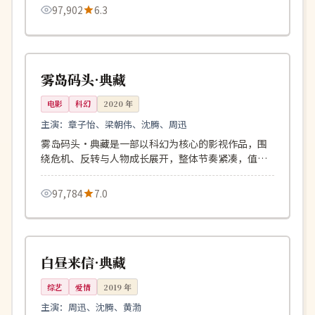
97,902
6.3
114分钟
4K
中国
雾岛码头·典藏
电影
科幻
2020
年
主演：
章子怡、梁朝伟、沈腾、周迅
雾岛码头·典藏是一部以科幻为核心的影视作品，围
绕危机、反转与人物成长展开，整体节奏紧凑，值得
推荐观看。
97,784
7.0
168分钟
完结
美国
白昼来信·典藏
综艺
爱情
2019
年
主演：
周迅、沈腾、黄渤