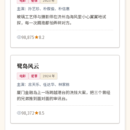
电影
爱情
2023
年
主演：
孙艺珍、朴叙俊、朴信惠
玻璃工艺师与摄影师在济州岛海风里小心翼翼地试
探，每一次拥抱都怕弄碎对方。
98,875
8.2
125分钟
4K
中国
鹭岛风云
电影
犯罪
2024
年
主演：
古天乐、任达华、林家栋
厦门金融岛上一场跨越港台的洗钱大案，把三个曾经
的兄弟推到面对面的审讯台。
98,372
8.5
144分钟
完结