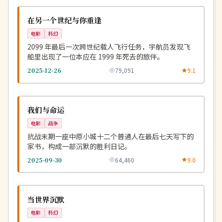
NEW
美国
在另一个世纪与你重逢
电影
科幻
2099 年最后一次跨世纪载人飞行任务，宇航员发现飞
船里出现了一位本应在 1999 年死去的旅伴。
2025-12-26
79,091
9.1
独播
NEW
中国
我们与命运
电影
战争
抗战末期一座中原小城十二个普通人在最后七天写下的
家书，构成一部沉默的胜利日记。
2025-09-30
64,460
9.0
独播
NEW
英国
当世界沉默
电影
科幻