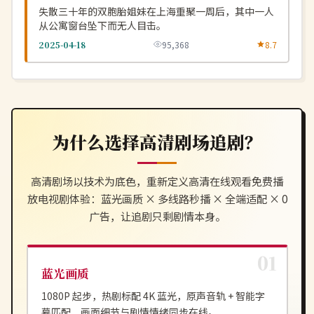
失散三十年的双胞胎姐妹在上海重聚一周后，其中一人
从公寓窗台坠下而无人目击。
2025-04-18
95,368
8.7
为什么选择
高清剧场
追剧？
高清剧场
以技术为底色，重新定义
高清在线观看免费播
放电视剧
体验：蓝光画质 × 多线路秒播 × 全端适配 × 0
广告，让追剧只剩剧情本身。
蓝光画质
1080P 起步，热剧标配 4K 蓝光，原声音轨 + 智能字
幕匹配，画面细节与剧情情绪同步在线。