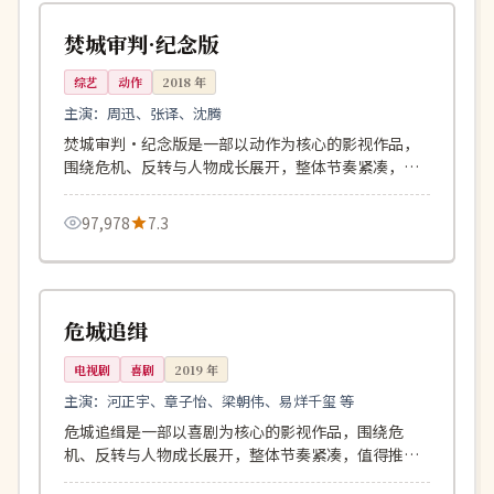
日本
焚城审判·纪念版
综艺
动作
2018
年
主演：
周迅、张译、沈腾
焚城审判·纪念版是一部以动作为核心的影视作品，
围绕危机、反转与人物成长展开，整体节奏紧凑，值
得推荐观看。
97,978
7.3
96分钟
独播
中国
危城追缉
电视剧
喜剧
2019
年
主演：
河正宇、章子怡、梁朝伟、易烊千玺 等
危城追缉是一部以喜剧为核心的影视作品，围绕危
机、反转与人物成长展开，整体节奏紧凑，值得推荐
观看。