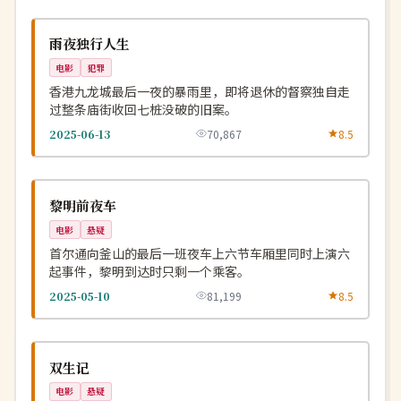
4K
NEW
中国
雨夜独行人生
电影
犯罪
香港九龙城最后一夜的暴雨里，即将退休的督察独自走
过整条庙街收回七桩没破的旧案。
2025-06-13
70,867
8.5
高分
NEW
韩国
黎明前夜车
电影
悬疑
首尔通向釜山的最后一班夜车上六节车厢里同时上演六
起事件，黎明到达时只剩一个乘客。
2025-05-10
81,199
8.5
杜比
NEW
中国
双生记
电影
悬疑