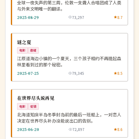
全球一夜失声的第三周，伦敦一支聋人合唱团成了人类
与外来文明唯一的翻译。
2025-08-29
73,297
8.7
杜比
NEW
韩国
谜之夏
电影
悬疑
江原道海边小镇的一个夏天，三个孩子相约不再提起森
林里看到过的那个秘密。
2025-07-25
79,345
8.5
4K
NEW
日本
在世界尽头说再见
电影
爱情
北海道知床半岛冬季封岛前的最后一班船上，一对恋人
决定在世界尽头补办没能说出口的告别。
2025-06-20
72,897
8.6