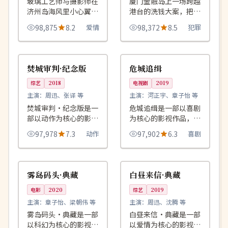
玻璃工艺师与摄影师在
厦门金融岛上一场跨越
济州岛海风里小心翼翼
港台的洗钱大案，把三
地试探，每一次拥抱都
个曾经的兄弟推到面对
98,875
8.2
爱情
98,372
8.5
犯罪
怕弄碎对方。
面的审讯台。
99:25
96:32
完结
独播
日本
中国
焚城审判·纪念版
危城追缉
综艺
2018
电视剧
2019
主演：
周迅、张译 等
主演：
河正宇、章子怡 等
焚城审判·纪念版是一
危城追缉是一部以喜剧
部以动作为核心的影视
为核心的影视作品，围
作品，围绕危机、反转
绕危机、反转与人物成
97,978
7.3
动作
97,902
6.3
喜剧
与人物成长展开，整体
长展开，整体节奏紧
节奏紧凑，值得推荐观
凑，值得推荐观看。
99:29
99:12
4K
完结
看。
中国
美国
雾岛码头·典藏
白昼来信·典藏
电影
2020
综艺
2019
主演：
章子怡、梁朝伟 等
主演：
周迅、沈腾 等
雾岛码头·典藏是一部
白昼来信·典藏是一部
以科幻为核心的影视作
以爱情为核心的影视作