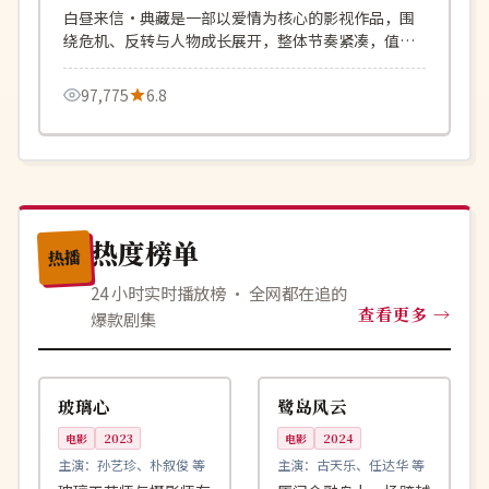
白昼来信·典藏是一部以爱情为核心的影视作品，围
绕危机、反转与人物成长展开，整体节奏紧凑，值得
推荐观看。
97,775
6.8
热度榜单
热播
24 小时实时播放榜 · 全网都在追的
查看更多
爆款剧集
99:41
99:12
连载中
4K
韩国
中国
玻璃心
鹭岛风云
电影
2023
电影
2024
主演：
孙艺珍、朴叙俊 等
主演：
古天乐、任达华 等