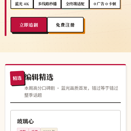
蓝光 4K
多线路秒播
全终端适配
0 广告 0 卡顿
立即追剧
免费注册
编辑精选
精选
本周高分口碑剧 · 蓝光画质首发，错过等于错过
整季话题
116分钟
连载中
韩国
玻璃心