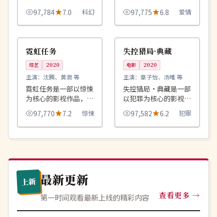
品，围绕危机、反转与
品，围绕危机、反转与
97,784
7.0
科幻
97,775
6.8
爱情
人物成长展开，整体节
人物成长展开，整体节
奏紧凑，值得推荐观
奏紧凑，值得推荐观
99:39
99:43
4K
完结
看。
看。
日本
韩国
霓虹任务
失控猎局·典藏
综艺
2020
电影
2020
主演：
沈腾、黄渤 等
主演：
章子怡、汤唯 等
霓虹任务是一部以惊悚
失控猎局·典藏是一部
为核心的影视作品，围
以犯罪为核心的影视作
绕危机、反转与人物成
品，围绕危机、反转与
97,770
7.2
惊悚
97,582
6.2
犯罪
长展开，整体节奏紧
人物成长展开，整体节
凑，值得推荐观看。
奏紧凑，值得推荐观
看。
最新更新
上新
查看更多
第一时间观看最新上线的精彩内容
高分